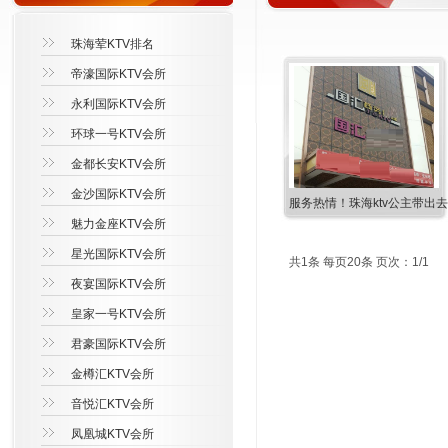
珠海荤KTV排名
帝濠国际KTV会所
永利国际KTV会所
环球一号KTV会所
金都长安KTV会所
金沙国际KTV会所
服务热情！珠海ktv公主带出
魅力金座KTV会所
星光国际KTV会所
共1条 每页20条 页次：1/1
夜宴国际KTV会所
皇家一号KTV会所
君豪国际KTV会所
金樽汇KTV会所
音悦汇KTV会所
凤凰城KTV会所