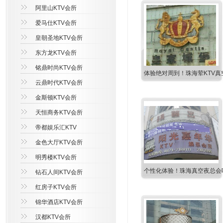
阿里山KTV会所
爱马仕KTV会所
皇朝圣地KTV会所
东方龙KTV会所
铭鼎时尚KTV会所
体验绝对周到！珠海荤KTV真
云鼎时代KTV会所
金斯顿KTV会所
天恒商务KTV会所
帝都娱乐汇KTV
金色大厅KTV会所
明秀楼KTV会所
个性化体验！珠海真空夜总会哪
钻石人间KTV会所
红房子KTV会所
锦华酒店KTV会所
汉都KTV会所